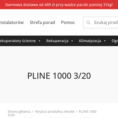
Darmowa dostawa od 499 zł przy wadze paczki poniżej 31kg!
instalatorów
Strefa porad
Pomoc
Narrow
by
category:
ekuperatory ścienne
Rekuperacja
Klimatyzacja
Ogr
PLINE 1000 3/20
Strona główna
/
Atrybut produktu: Model
/
PLINE 1000
3/20