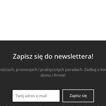
Zapisz się do newslettera!
wościach, promocjach i praktycznych poradach. Zadbaj o k
domu i firmie!