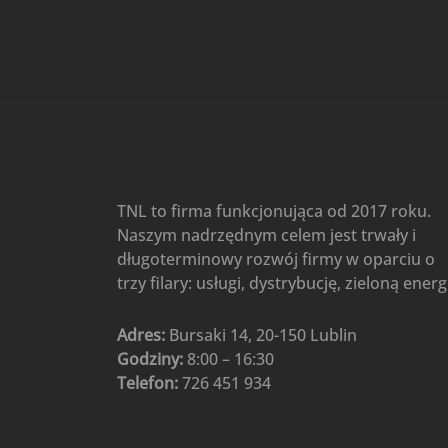
Gree
(6)
Klimatyzatory przenośne
(4)
Klimatyzatory przenośne
AIWA
(4)
Klimatyzatory ścienne
(104)
Klimatyzatory ścienne AlpicAir
(1)
Klimatyzatory ścienne
TNL to firma funkcjonująca od 2017 roku.
Gree
(50)
Naszym nadrzędnym celem jest trwały i
Klimatyzatory Ścienne Mistral
długoterminowy rozwój firmy w oparciu o
(1)
Klimatyzatory ścienne
trzy filary: usługi, dystrybucję, zieloną energ
multi-split
(3)
Klimatyzatory ścienne
Adres:
Bursaki 14, 20-150 Lublin
Rotenso
(48)
Godziny:
8:00 – 16:30
Klimatyzatory ścienne TCL
(1)
Telefon:
726 451 934
Ogrzewanie
(48)
Akcesoria grzewcze
(6)