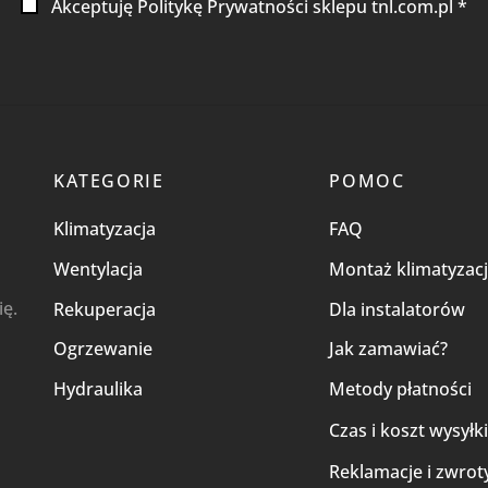
Akceptuję Politykę Prywatności sklepu tnl.com.pl *
KATEGORIE
POMOC
Klimatyzacja
FAQ
Wentylacja
Montaż klimatyzacj
ię.
Rekuperacja
Dla instalatorów
Ogrzewanie
Jak zamawiać?
Hydraulika
Metody płatności
Czas i koszt wysyłk
Reklamacje i zwrot