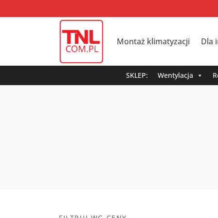
Montaż klimatyzacji
Dla 
SKLEP:
Wentylacja
R
FILTRUJ WG CENY