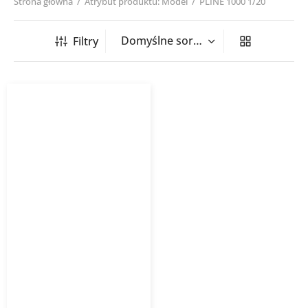
Strona główna
/
Atrybut produktu: Model
/
PLINE 1000 1/20
Filtry
Nawiewnik szczelinowy
PLINE 1000