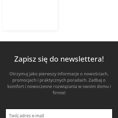
1 119,30
zł
Od
951,41
zł
z VAT
Kup Teraz
Zapisz się do newslettera!
Otrzymuj jako pierwszy informacje o nowościach,
promocjach i praktycznych poradach. Zadbaj o
komfort i nowoczesne rozwiązania w swoim domu i
firmie!