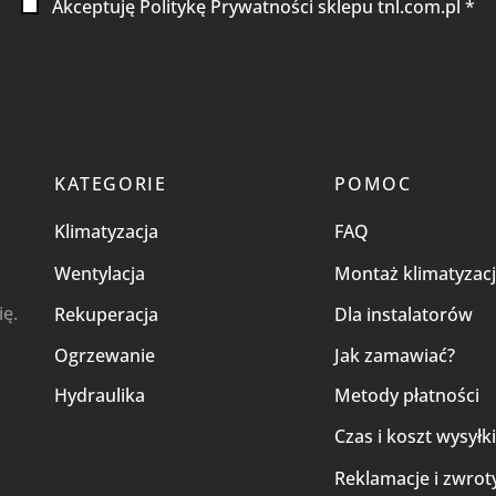
Akceptuję Politykę Prywatności sklepu tnl.com.pl *
KATEGORIE
POMOC
Klimatyzacja
FAQ
Wentylacja
Montaż klimatyzacj
ię.
Rekuperacja
Dla instalatorów
Ogrzewanie
Jak zamawiać?
Hydraulika
Metody płatności
Czas i koszt wysyłk
Reklamacje i zwrot