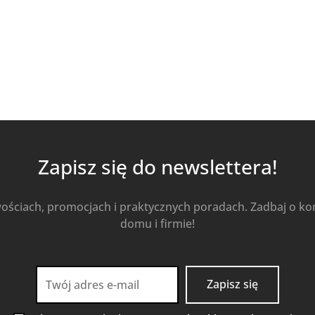
Kup Teraz
Zapisz się do newslettera!
wościach, promocjach i praktycznych poradach. Zadbaj o k
domu i firmie!