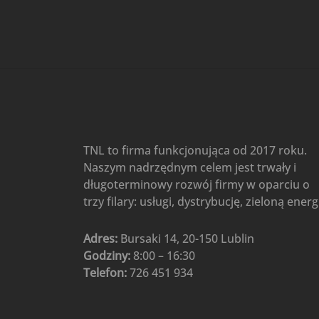
Gree
(6)
Klimatyzatory przenośne
(4)
Klimatyzatory przenośne
AIWA
(4)
Klimatyzatory ścienne
(104)
Klimatyzatory ścienne AlpicAir
(1)
Klimatyzatory ścienne
TNL to firma funkcjonująca od 2017 roku.
Gree
(50)
Naszym nadrzędnym celem jest trwały i
Klimatyzatory Ścienne Mistral
długoterminowy rozwój firmy w oparciu o
(1)
Klimatyzatory ścienne
trzy filary: usługi, dystrybucję, zieloną energ
multi-split
(3)
Klimatyzatory ścienne
Adres:
Bursaki 14, 20-150 Lublin
Rotenso
(48)
Godziny:
8:00 – 16:30
Klimatyzatory ścienne TCL
(1)
Telefon:
726 451 934
Ogrzewanie
(48)
Akcesoria grzewcze
(6)