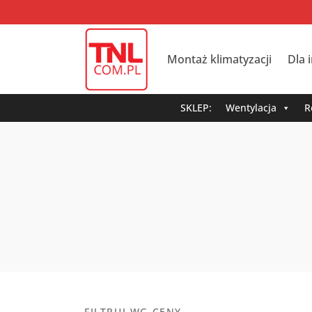
Montaż klimatyzacji
Dla 
SKLEP:
Wentylacja
R
FILTRUJ WG CENY