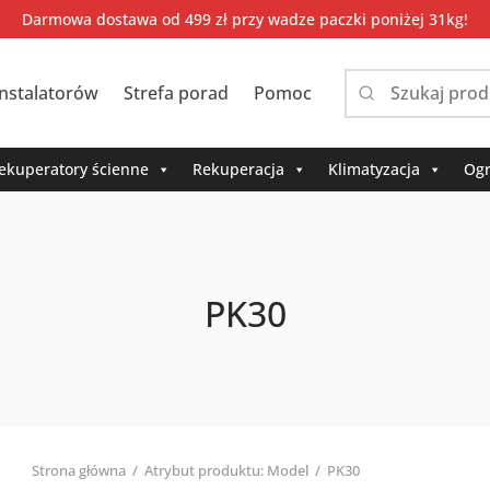
Darmowa dostawa od 499 zł przy wadze paczki poniżej 31kg!
instalatorów
Strefa porad
Pomoc
Narrow
by
category:
ekuperatory ścienne
Rekuperacja
Klimatyzacja
Ogr
PK30
Strona główna
/
Atrybut produktu: Model
/
PK30