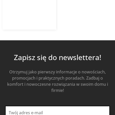
481,02
zł
z VAT
Od
Kup Teraz
Zapisz się do newslettera!
Otrzymuj jako pierwszy informacje o nowościach,
promocjach i praktycznych poradach. Zadbaj o
komfort i nowoczesne rozwiązania w swoim domu i
firmie!