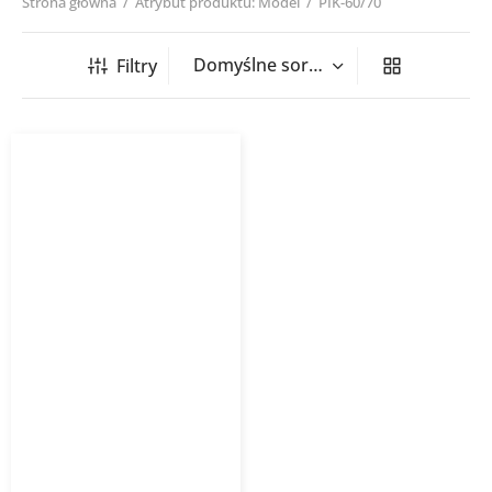
Strona główna
/
Atrybut produktu: Model
/
PIK-60/70
Filtry
Grzejnik łazienkowy PIKO
INSTALPROJEKT