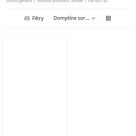
Strona główna
/
Atrybut produktu: Model
/
PIK-60/130
Filtry
Grzejnik łazienkowy PIKO
INSTALPROJEKT