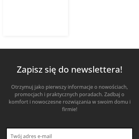
481,02
zł
z VAT
Od
Kup Teraz
Zapisz się do newslettera!
Otrzymuj jako pierwszy informacje o nowościach,
promocjach i praktycznych poradach. Zadbaj o
komfort i nowoczesne rozwiązania w swoim domu i
firmie!