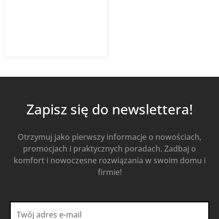
481,02
zł
z VAT
Od
Kup Teraz
Zapisz się do newslettera!
Otrzymuj jako pierwszy informacje o nowościach,
promocjach i praktycznych poradach. Zadbaj o
komfort i nowoczesne rozwiązania w swoim domu i
firmie!