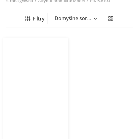
Strona główna
/
Atrybut produktu: Model
/
PIK-60/100
Filtry
Grzejnik łazienkowy PIKO
INSTALPROJEKT