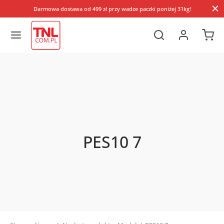
Darmowa dostawa od 499 zł przy wadze paczki poniżej 31kg!
PES10 7