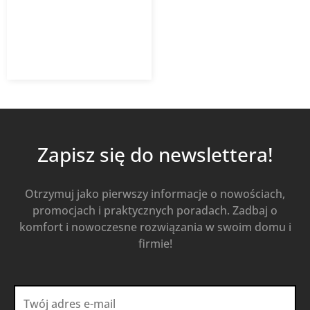
31,00
zł
z VAT
Od
Kup Teraz
Zapisz się do newslettera!
Otrzymuj jako pierwszy informacje o nowościach,
promocjach i praktycznych poradach. Zadbaj o
komfort i nowoczesne rozwiązania w swoim domu i
firmie!