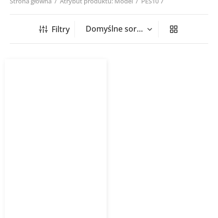
Strona główna
/
Atrybut produktu: Model
/
PES10 7
Filtry
Uszczelka PES