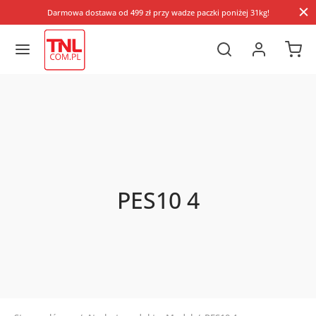
Darmowa dostawa od 499 zł przy wadze paczki poniżej 31kg!
PES10 4