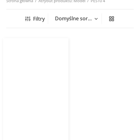
Strona główna
/
Atrybut produktu: Model
/
PES10 4
Filtry
Uszczelka PES