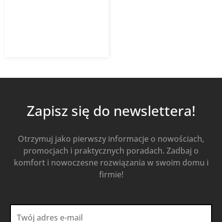
31,00
zł
z VAT
Od
Kup Teraz
Zapisz się do newslettera!
Otrzymuj jako pierwszy informacje o nowościach,
promocjach i praktycznych poradach. Zadbaj o
komfort i nowoczesne rozwiązania w swoim domu i
firmie!