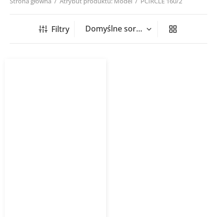
Strona główna
/
Atrybut produktu: Model
/
PCIRCLE 160/2
Filtry
Nawiewnik gipsowy
PCIRCLE