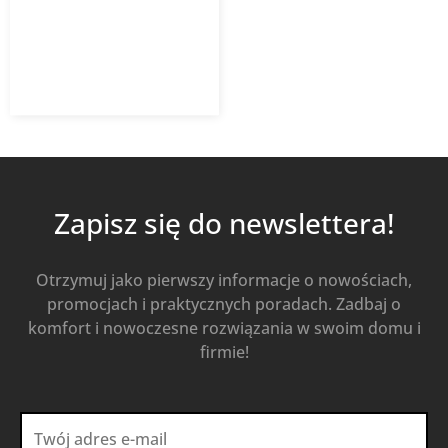
428,66
zł
504,30
zł
z VAT
Od
Kup Teraz
Zapisz się do newslettera!
Otrzymuj jako pierwszy informacje o nowościach,
promocjach i praktycznych poradach. Zadbaj o
komfort i nowoczesne rozwiązania w swoim domu i
firmie!