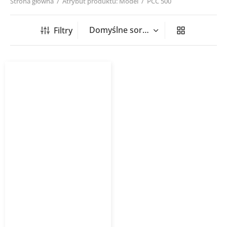
Strona główna
/
Atrybut produktu: Model
/
PCC 500
Filtry
Opaska montażowa PCC
HAVACO