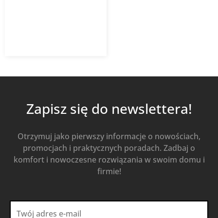
9,59
zł
z VAT
Od
Kup Teraz
Zapisz się do newslettera!
Otrzymuj jako pierwszy informacje o nowościach,
promocjach i praktycznych poradach. Zadbaj o
komfort i nowoczesne rozwiązania w swoim domu i
firmie!