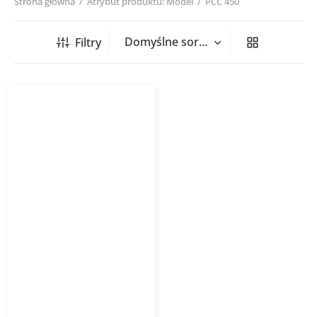
Strona główna
/
Atrybut produktu: Model
/
PCC 450
Filtry
Opaska montażowa PCC
HAVACO