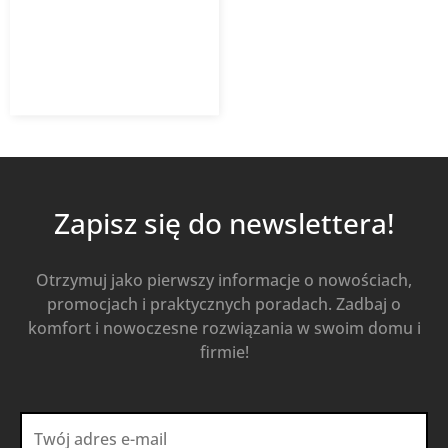
9,59
zł
z VAT
Od
Kup Teraz
Zapisz się do newslettera!
Otrzymuj jako pierwszy informacje o nowościach,
promocjach i praktycznych poradach. Zadbaj o
komfort i nowoczesne rozwiązania w swoim domu i
firmie!