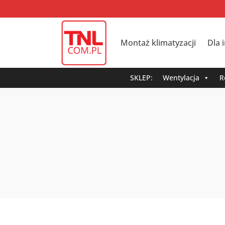
Montaż klimatyzacji
Dla 
SKLEP:
Wentylacja
R