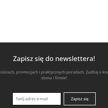
Kup Teraz
Zapisz się do newslettera!
wościach, promocjach i praktycznych poradach. Zadbaj o k
domu i firmie!