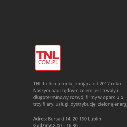
przypodłogowo-sufitowe
Gree
(6)
Klimatyzatory przenośne
(4)
Klimatyzatory przenośne
AIWA
(4)
Klimatyzatory ścienne
(104)
Klimatyzatory ścienne AlpicAir
(1)
Klimatyzatory ścienne
Gree
(50)
Klimatyzatory Ścienne Mistral
(1)
Klimatyzatory ścienne
TNL to firma funkcjonująca od 2017 roku.
multi-split
(3)
Naszym nadrzędnym celem jest trwały i
Klimatyzatory ścienne
długoterminowy rozwój firmy w oparciu o
Rotenso
(48)
trzy filary: usługi, dystrybucję, zieloną energ
Klimatyzatory ścienne TCL
(1)
Ogrzewanie
(48)
Adres:
Bursaki 14, 20-150 Lublin
Godziny:
8:00 – 16:30
Akcesoria grzewcze
(6)