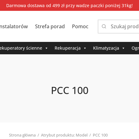
Darmowa dostawa od 499 zł przy wadze paczki poniżej 31kg!
instalatorów
Strefa porad
Pomoc
Narrow
by
category:
ekuperatory ścienne
Rekuperacja
Klimatyzacja
Ogr
PCC 100
Strona główna
/
Atrybut produktu: Model
/
PCC 100