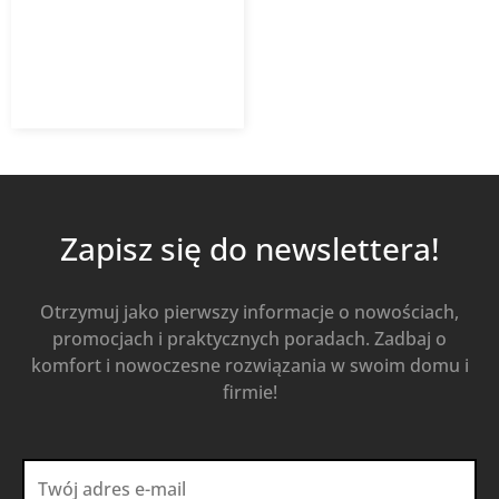
259,64
zł
z VAT
Od
Kup Teraz
Zapisz się do newslettera!
Otrzymuj jako pierwszy informacje o nowościach,
promocjach i praktycznych poradach. Zadbaj o
komfort i nowoczesne rozwiązania w swoim domu i
firmie!