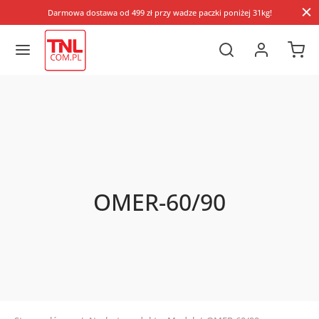
Darmowa dostawa od 499 zł przy wadze paczki poniżej 31kg!
OMER-60/90