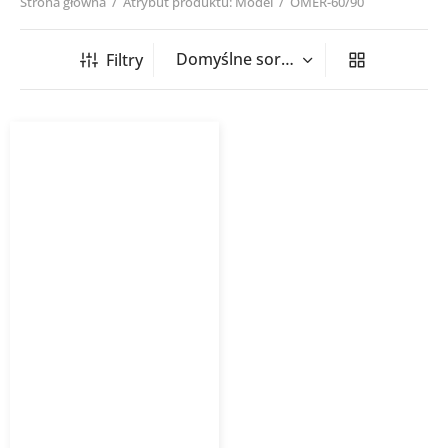
Strona główna
/
Atrybut produktu: Model
/
OMER-60/90
Filtry
Grzejnik łazienkowy
OMEGA R INSTALPROJEKT