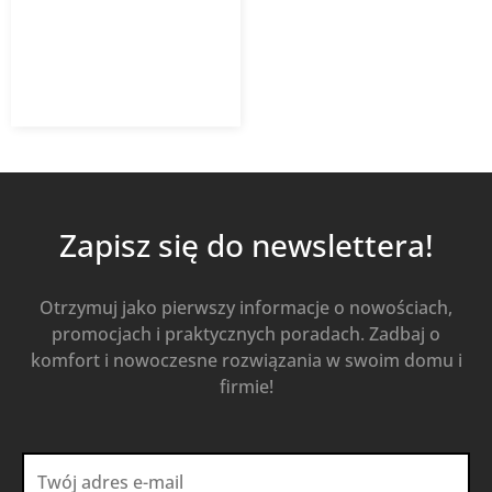
259,64
zł
z VAT
Od
Kup Teraz
Zapisz się do newslettera!
Otrzymuj jako pierwszy informacje o nowościach,
promocjach i praktycznych poradach. Zadbaj o
komfort i nowoczesne rozwiązania w swoim domu i
firmie!