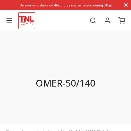
Darmowa dostawa od 499 zł przy wadze paczki poniżej 31kg!
OMER-50/140