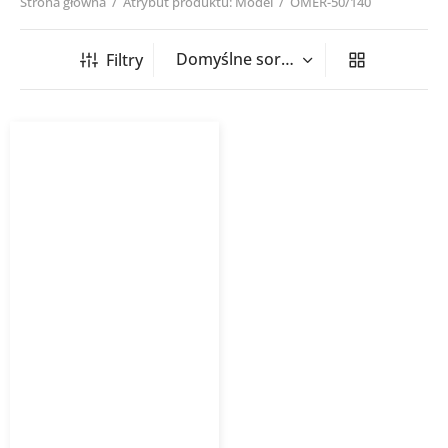
Strona główna
/
Atrybut produktu: Model
/
OMER-50/140
Filtry
Grzejnik łazienkowy
OMEGA R INSTALPROJEKT