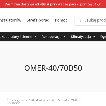
Darmowa dostawa od 499 zł przy wadze paczki poniżej 31kg!
instalatorów
Strefa porad
Pomoc
Narrow
by
category:
ekuperatory ścienne
Rekuperacja
Klimatyzacja
Ogr
OMER-40/70D50
Strona główna
/
Atrybut produktu: Model
/
OMER-
40/70D50