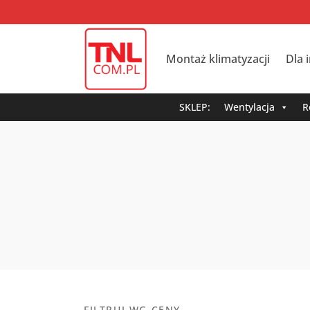
Montaż klimatyzacji
Dla 
SKLEP:
Wentylacja
R
FILTRUJ WG CENY