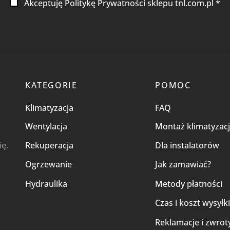
Akceptuję Politykę Prywatności sklepu tnl.com.pl *
KATEGORIE
POMOC
Klimatyzacja
FAQ
Wentylacja
Montaż klimatyzacj
ię.
Rekuperacja
Dla instalatorów
Ogrzewanie
Jak zamawiać?
Hydraulika
Metody płatności
Czas i koszt wysyłk
Reklamacje i zwrot