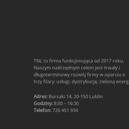
Gree
(6)
Klimatyzatory przenośne
(4)
Klimatyzatory przenośne
AIWA
(4)
Klimatyzatory ścienne
(104)
Klimatyzatory ścienne AlpicAir
(1)
Klimatyzatory ścienne
TNL to firma funkcjonująca od 2017 roku.
Gree
(50)
Naszym nadrzędnym celem jest trwały i
Klimatyzatory Ścienne Mistral
długoterminowy rozwój firmy w oparciu o
(1)
Klimatyzatory ścienne
trzy filary: usługi, dystrybucję, zieloną energ
multi-split
(3)
Klimatyzatory ścienne
Adres:
Bursaki 14, 20-150 Lublin
Rotenso
(48)
Godziny:
8:00 – 16:30
Klimatyzatory ścienne TCL
(1)
Telefon:
726 451 934
Ogrzewanie
(48)
Akcesoria grzewcze
(6)