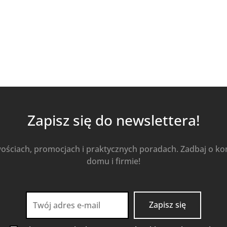
Zapisz się do newslettera!
wościach, promocjach i praktycznych poradach. Zadbaj o k
domu i firmie!