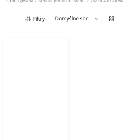
Strona główna
/
Atrybut produktu: Model
/
OMER-40/120D50
Filtry
Grzejnik łazienkowy
OMEGA R D50