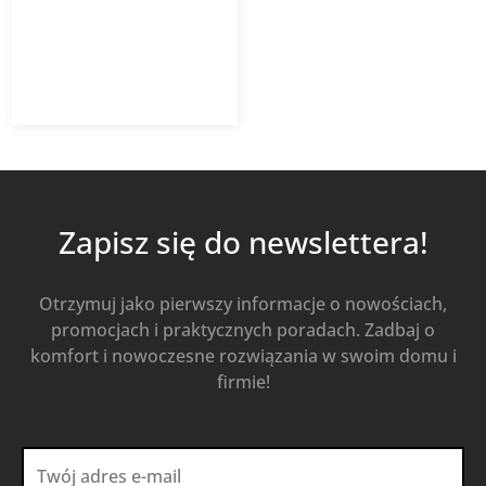
383,46
zł
z VAT
Od
Kup Teraz
Zapisz się do newslettera!
Otrzymuj jako pierwszy informacje o nowościach,
promocjach i praktycznych poradach. Zadbaj o
komfort i nowoczesne rozwiązania w swoim domu i
firmie!