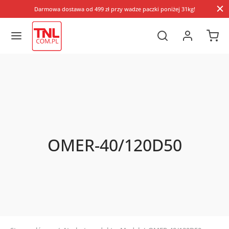
Darmowa dostawa od 499 zł przy wadze paczki poniżej 31kg!
OMER-40/120D50