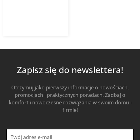
1 197,37
zł
z VAT
Od
Kup Teraz
Zapisz się do newslettera!
Otrzymuj jako pierwszy informacje o nowościach,
promocjach i praktycznych poradach. Zadbaj o
komfort i nowoczesne rozwiązania w swoim domu i
firmie!