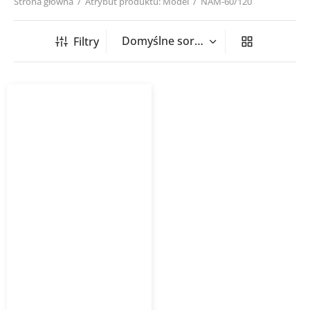
Strona główna
/
Atrybut produktu: Model
/
NAM-60/120
Filtry
Grzejnik łazienkowy
NAMELESS
INSTALPROJEKT