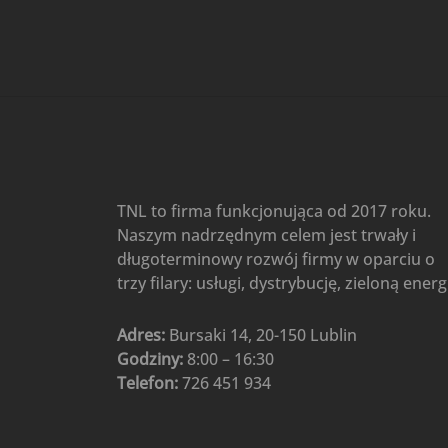
Gree
(6)
Klimatyzatory przenośne
(4)
Klimatyzatory przenośne
AIWA
(4)
Klimatyzatory ścienne
(104)
Klimatyzatory ścienne AlpicAir
(1)
Klimatyzatory ścienne
TNL to firma funkcjonująca od 2017 roku.
Gree
(50)
Naszym nadrzędnym celem jest trwały i
Klimatyzatory Ścienne Mistral
długoterminowy rozwój firmy w oparciu o
(1)
Klimatyzatory ścienne
trzy filary: usługi, dystrybucję, zieloną energ
multi-split
(3)
Klimatyzatory ścienne
Adres:
Bursaki 14, 20-150 Lublin
Rotenso
(48)
Godziny:
8:00 – 16:30
Klimatyzatory ścienne TCL
(1)
Telefon:
726 451 934
Ogrzewanie
(48)
Akcesoria grzewcze
(6)