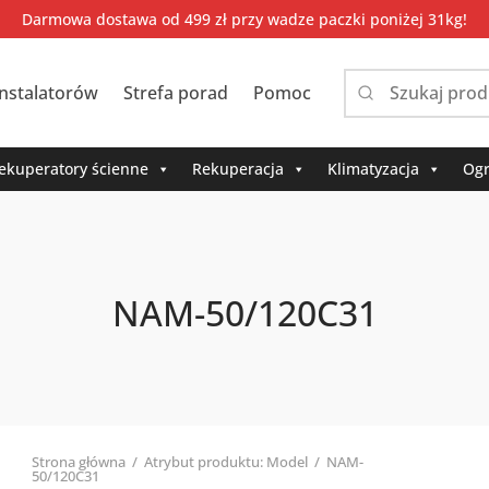
Darmowa dostawa od 499 zł przy wadze paczki poniżej 31kg!
instalatorów
Strefa porad
Pomoc
Narrow
by
category:
ekuperatory ścienne
Rekuperacja
Klimatyzacja
Ogr
NAM-50/120C31
Strona główna
/
Atrybut produktu: Model
/
NAM-
50/120C31