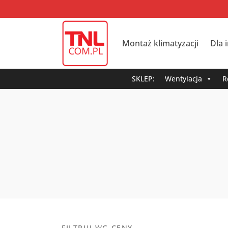
Montaż klimatyzacji
Dla 
SKLEP:
Wentylacja
R
FILTRUJ WG CENY