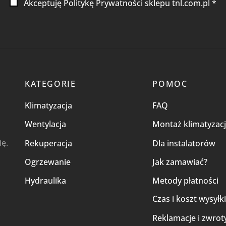
Akceptuję Politykę Prywatności sklepu tnl.com.pl *
KATEGORIE
POMOC
Klimatyzacja
FAQ
Wentylacja
Montaż klimatyzacj
ię.
Rekuperacja
Dla instalatorów
Ogrzewanie
Jak zamawiać?
Hydraulika
Metody płatności
Czas i koszt wysyłk
Reklamacje i zwrot