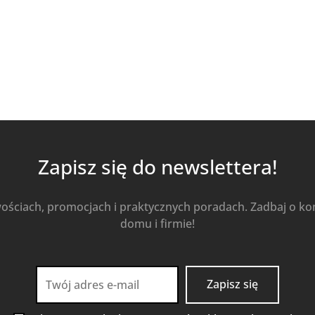
Kup Teraz
Zapisz się do newslettera!
wościach, promocjach i praktycznych poradach. Zadbaj o k
domu i firmie!