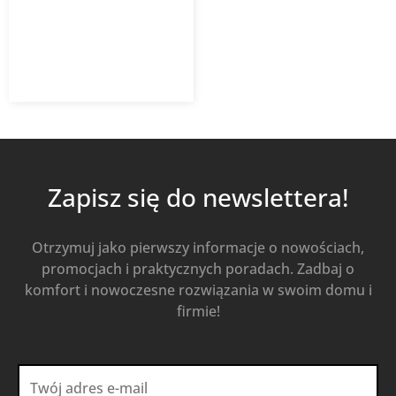
1 197,37
zł
z VAT
Od
Kup Teraz
Zapisz się do newslettera!
Otrzymuj jako pierwszy informacje o nowościach,
promocjach i praktycznych poradach. Zadbaj o
komfort i nowoczesne rozwiązania w swoim domu i
firmie!