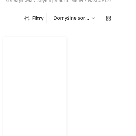
Strona główna
/
Atrybut produktu: Model
/
NAM-40/120
Filtry
Grzejnik łazienkowy
NAMELESS
INSTALPROJEKT