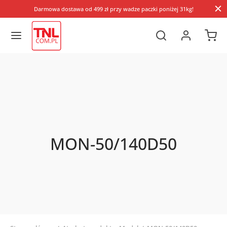
Darmowa dostawa od 499 zł przy wadze paczki poniżej 31kg!
MON-50/140D50