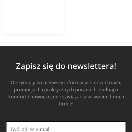
927,73
zł
z VAT
Od
Kup Teraz
Zapisz się do newslettera!
Otrzymuj jako pierwszy informacje o nowościach,
promocjach i praktycznych poradach. Zadbaj o
komfort i nowoczesne rozwiązania w swoim domu i
firmie!