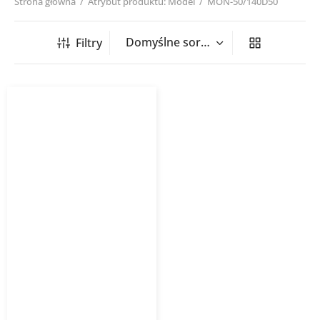
Strona główna
/
Atrybut produktu: Model
/
MON-50/140D50
Filtry
Grzejnik łazienkowy
MONDRIAN
INSTALPROJEKT