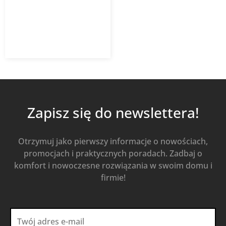
927,73
zł
z VAT
Od
Kup Teraz
Zapisz się do newslettera!
Otrzymuj jako pierwszy informacje o nowościach,
promocjach i praktycznych poradach. Zadbaj o
komfort i nowoczesne rozwiązania w swoim domu i
firmie!