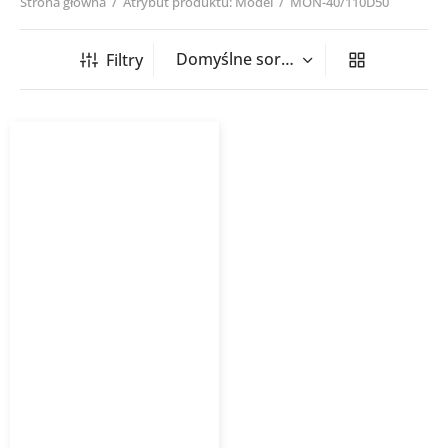
Strona główna
/
Atrybut produktu: Model
/
MON-40/110D50
Filtry
Grzejnik łazienkowy
MONDRIAN
INSTALPROJEKT