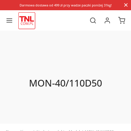
Darmowa dostawa od 499 zł przy wadze paczki poniżej 31kg!
MON-40/110D50