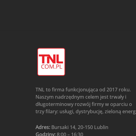
przypodłogowo-sufitowe
Gree
(6)
Klimatyzatory przenośne
(4)
Klimatyzatory przenośne
AIWA
(4)
Klimatyzatory ścienne
(104)
Klimatyzatory ścienne AlpicAir
(1)
Klimatyzatory ścienne
Gree
(50)
Klimatyzatory Ścienne Mistral
(1)
Klimatyzatory ścienne
TNL to firma funkcjonująca od 2017 roku.
multi-split
(3)
Naszym nadrzędnym celem jest trwały i
Klimatyzatory ścienne
długoterminowy rozwój firmy w oparciu o
Rotenso
(48)
trzy filary: usługi, dystrybucję, zieloną energ
Klimatyzatory ścienne TCL
(1)
Ogrzewanie
(48)
Adres:
Bursaki 14, 20-150 Lublin
Godziny:
8:00 – 16:30
Akcesoria grzewcze
(6)