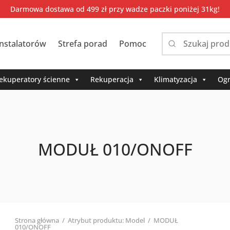
Darmowa dostawa od 499 zł przy wadze paczki poniżej 31kg!
instalatorów
Strefa porad
Pomoc
Narrow
by
category:
ekuperatory ścienne
Rekuperacja
Klimatyzacja
Ogr
MODUŁ 010/ONOFF
Strona główna
/
Atrybut produktu: Model
/
MODUŁ
010/ONOFF