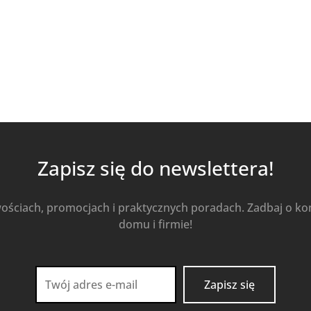
Dodaj do koszyka
Zapisz się do newslettera!
wościach, promocjach i praktycznych poradach. Zadbaj o k
domu i firmie!