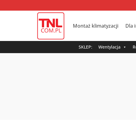
Montaż klimatyzacji
Dla 
SKLEP:
Wentylacja
R