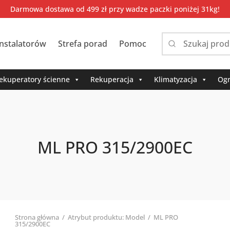
Darmowa dostawa od 499 zł przy wadze paczki poniżej 31kg!
instalatorów
Strefa porad
Pomoc
Narrow
by
category:
ekuperatory ścienne
Rekuperacja
Klimatyzacja
Ogr
ML PRO 315/2900EC
Strona główna
/
Atrybut produktu: Model
/
ML PRO
315/2900EC