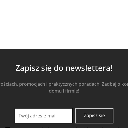
Zapisz się do newslettera!
wościach, promocjach i praktycznych poradach. Zadbaj o k
domu i firmie!