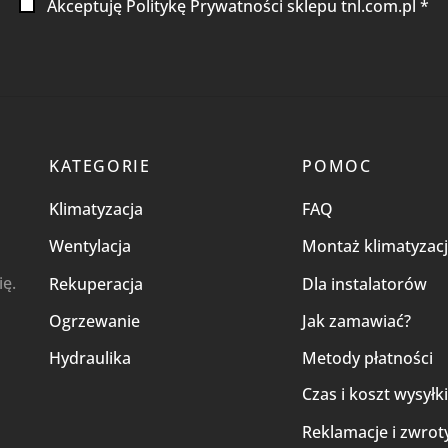
Akceptuję Politykę Prywatności sklepu tnl.com.pl *
KATEGORIE
POMOC
Klimatyzacja
FAQ
Wentylacja
Montaż klimatyzacj
ię.
Rekuperacja
Dla instalatorów
Ogrzewanie
Jak zamawiać?
Hydraulika
Metody płatności
Czas i koszt wysyłk
Reklamacje i zwrot