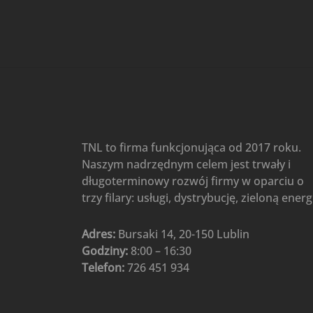
Gree
(6)
Klimatyzatory przenośne
(4)
Klimatyzatory przenośne
AIWA
(4)
Klimatyzatory ścienne
(104)
Klimatyzatory ścienne AlpicAir
(1)
Klimatyzatory ścienne
TNL to firma funkcjonująca od 2017 roku.
Gree
(50)
Naszym nadrzędnym celem jest trwały i
Klimatyzatory Ścienne Mistral
długoterminowy rozwój firmy w oparciu o
(1)
Klimatyzatory ścienne
trzy filary: usługi, dystrybucję, zieloną energ
multi-split
(3)
Klimatyzatory ścienne
Adres:
Bursaki 14, 20-150 Lublin
Rotenso
(48)
Godziny:
8:00 – 16:30
Klimatyzatory ścienne TCL
(1)
Telefon:
726 451 934
Ogrzewanie
(48)
Akcesoria grzewcze
(6)