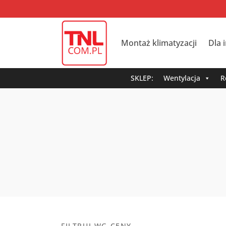
Montaż klimatyzacji
Dla 
SKLEP:
Wentylacja
R
FILTRUJ WG CENY