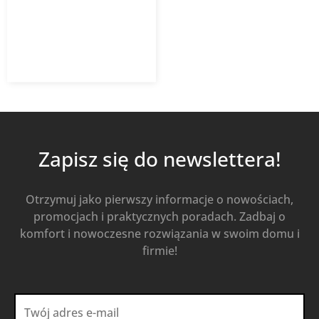
1 847,46
zł
Od
1 330,17
zł
z VAT
Kup Teraz
Zapisz się do newslettera!
Otrzymuj jako pierwszy informacje o nowościach,
promocjach i praktycznych poradach. Zadbaj o
komfort i nowoczesne rozwiązania w swoim domu i
firmie!