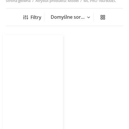
Strona główna
/
Atrybut produktu: Model
/
ML PRO 160/800EC
Filtry
Wentylator kanałowy ML
PRO EC