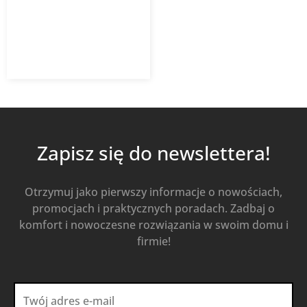
507,45
zł
704,79
zł
z VAT
Od
Kup Teraz
Zapisz się do newslettera!
Otrzymuj jako pierwszy informacje o nowościach,
promocjach i praktycznych poradach. Zadbaj o
komfort i nowoczesne rozwiązania w swoim domu i
firmie!