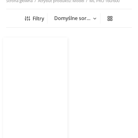
Strona główna
/
Atrybut produktu: Model
/
ML PRO 160/600
Filtry
Wentylator kanałowy ML
PRO Harmann