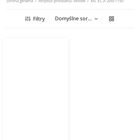
Strona główna
/
Atrybut produktu: Model
/
ML EC.A 200/1150
Filtry
Wentylator kanałowy ML
EC.A