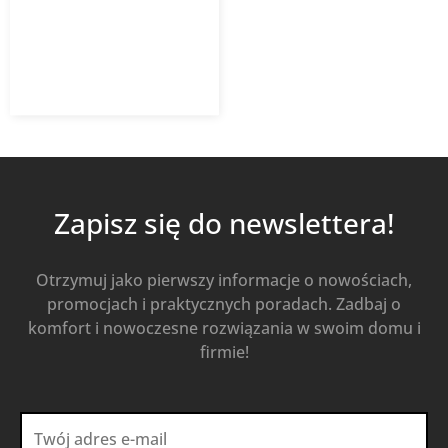
332,99
zł
462,48
zł
z VAT
Od
Kup Teraz
Zapisz się do newslettera!
Otrzymuj jako pierwszy informacje o nowościach,
promocjach i praktycznych poradach. Zadbaj o
komfort i nowoczesne rozwiązania w swoim domu i
firmie!