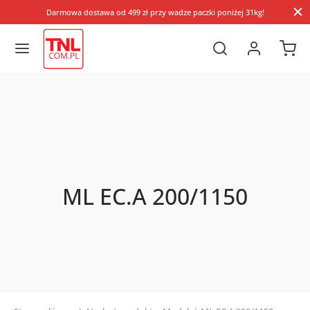
Darmowa dostawa od 499 zł przy wadze paczki poniżej 31kg!
ML EC.A 200/1150