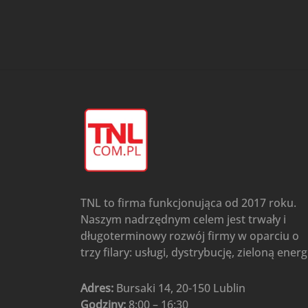
przypodłogowo-sufitowe
Gree
(6)
Klimatyzatory przenośne
(4)
Klimatyzatory przenośne
AIWA
(4)
Klimatyzatory ścienne
(104)
Klimatyzatory ścienne AlpicAir
(1)
Klimatyzatory ścienne
Gree
(50)
Klimatyzatory Ścienne Mistral
(1)
Klimatyzatory ścienne
TNL to firma funkcjonująca od 2017 roku.
multi-split
(3)
Naszym nadrzędnym celem jest trwały i
Klimatyzatory ścienne
długoterminowy rozwój firmy w oparciu o
Rotenso
(48)
trzy filary: usługi, dystrybucję, zieloną energ
Klimatyzatory ścienne TCL
(1)
Ogrzewanie
(48)
Adres:
Bursaki 14, 20-150 Lublin
Godziny:
8:00 – 16:30
Akcesoria grzewcze
(6)