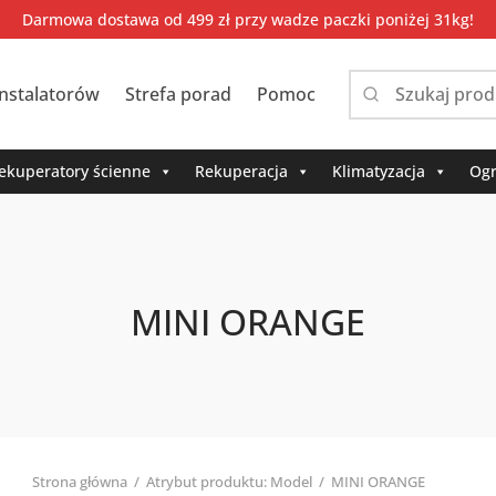
Darmowa dostawa od 499 zł przy wadze paczki poniżej 31kg!
instalatorów
Strefa porad
Pomoc
Narrow
by
category:
ekuperatory ścienne
Rekuperacja
Klimatyzacja
Ogr
MINI ORANGE
Strona główna
/
Atrybut produktu: Model
/
MINI ORANGE