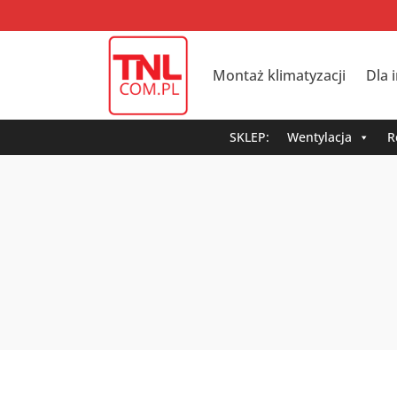
Montaż klimatyzacji
Dla 
SKLEP:
Wentylacja
R