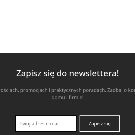
Zapisz się do newslettera!
wościach, promocjach i praktycznych poradach. Zadbaj o k
domu i firmie!