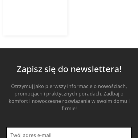
37,82
zł
z VAT
Od
Kup Teraz
Zapisz się do newslettera!
Otrzymuj jako pierwszy informacje o nowościach,
promocjach i praktycznych poradach. Zadbaj o
komfort i nowoczesne rozwiązania w swoim domu i
firmie!