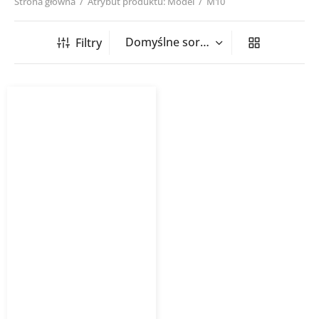
Strona główna
/
Atrybut produktu: Model
/
M10
Filtry
Tuleja kotwiąca TKV