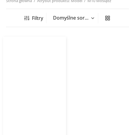
Strona główna
/
Atrybut produktu: Model
/
M10 Mosiądz
Filtry
Tuleja kotwiąca TKV