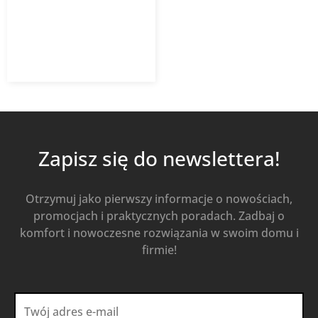
37,82
zł
z VAT
Od
Kup Teraz
Zapisz się do newslettera!
Otrzymuj jako pierwszy informacje o nowościach,
promocjach i praktycznych poradach. Zadbaj o
komfort i nowoczesne rozwiązania w swoim domu i
firmie!