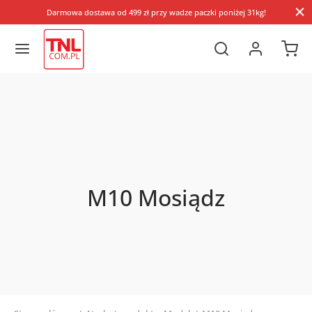
Darmowa dostawa od 499 zł przy wadze paczki poniżej 31kg!
M10 Mosiądz