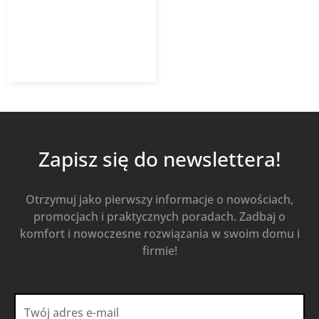
672,26
zł
790,89
zł
z VAT
Od
Kup Teraz
Zapisz się do newslettera!
Otrzymuj jako pierwszy informacje o nowościach,
promocjach i praktycznych poradach. Zadbaj o
komfort i nowoczesne rozwiązania w swoim domu i
firmie!