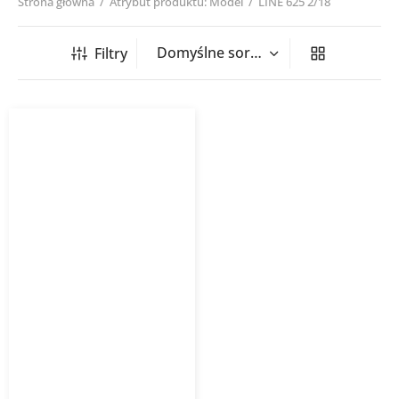
Strona główna
/
Atrybut produktu: Model
/
LINE 625 2/18
Filtry
Nawiewnik szczelinowy
LINE L=625