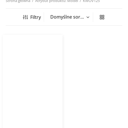
Strona główna
/
Atrybut produktu: Model
/
KWOV125
Filtry
Czerpnia/wyrzutnia
ścienna KWO