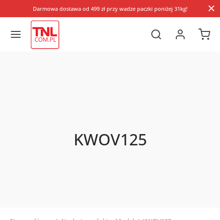
Darmowa dostawa od 499 zł przy wadze paczki poniżej 31kg!
KWOV125