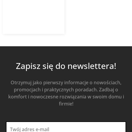
9,14
zł
z VAT
Od
Kup Teraz
Zapisz się do newslettera!
Otrzymuj jako pierwszy informacje o nowościach,
promocjach i praktycznych poradach. Zadbaj o
komfort i nowoczesne rozwiązania w swoim domu i
firmie!