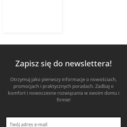
150,90
zł
215,56
zł
z VAT
Od
Kup Teraz
Zapisz się do newslettera!
Otrzymuj jako pierwszy informacje o nowościach,
promocjach i praktycznych poradach. Zadbaj o
komfort i nowoczesne rozwiązania w swoim domu i
firmie!