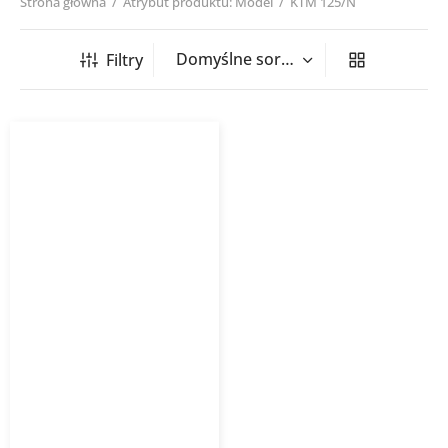
Strona główna
/
Atrybut produktu: Model
/
KTM 125/N
Filtry
Klapa przeciwpożarowa
KTM Nypel