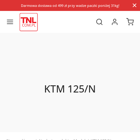
Darmowa dostawa od 499 zł przy wadze paczki poniżej 31kg!
KTM 125/N