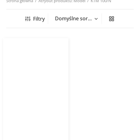
Strona główna
/
Atrybut produktu: Model
/
KTM 100/N
Filtry
Klapa przeciwpożarowa
KTM Nypel