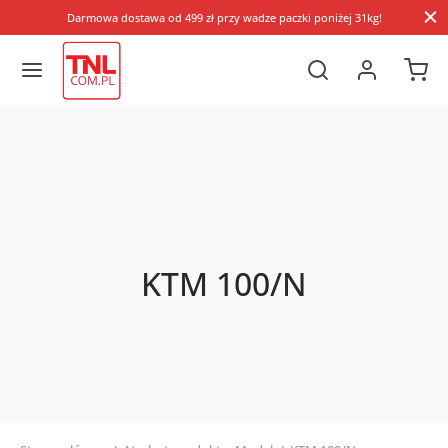
Darmowa dostawa od 499 zł przy wadze paczki poniżej 31kg!
KTM 100/N