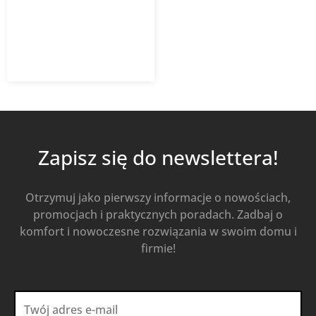
150,90
zł
215,56
zł
z VAT
Od
Kup Teraz
Zapisz się do newslettera!
Otrzymuj jako pierwszy informacje o nowościach,
promocjach i praktycznych poradach. Zadbaj o
komfort i nowoczesne rozwiązania w swoim domu i
firmie!