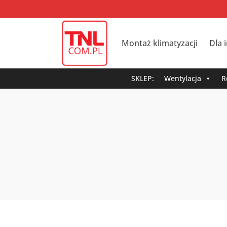
Montaż klimatyzacji
Dla 
SKLEP:
Wentylacja
R