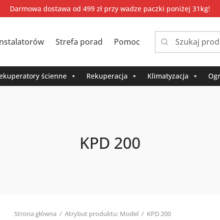
Darmowa dostawa od 499 zł przy wadze paczki poniżej 31kg!
instalatorów
Strefa porad
Pomoc
Narrow
by
category:
ekuperatory ścienne
Rekuperacja
Klimatyzacja
Ogr
KPD 200
Strona główna
/
Atrybut produktu: Model
/
KPD 200