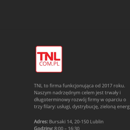
przypodłogowo-sufitowe
Gree
(6)
Klimatyzatory przenośne
(4)
Klimatyzatory przenośne
AIWA
(4)
Klimatyzatory ścienne
(104)
Klimatyzatory ścienne AlpicAir
(1)
Klimatyzatory ścienne
Gree
(50)
Klimatyzatory Ścienne Mistral
(1)
Klimatyzatory ścienne
TNL to firma funkcjonująca od 2017 roku.
multi-split
(3)
Naszym nadrzędnym celem jest trwały i
Klimatyzatory ścienne
długoterminowy rozwój firmy w oparciu o
Rotenso
(48)
trzy filary: usługi, dystrybucję, zieloną energ
Klimatyzatory ścienne TCL
(1)
Ogrzewanie
(48)
Adres:
Bursaki 14, 20-150 Lublin
Godziny:
8:00 – 16:30
Akcesoria grzewcze
(6)