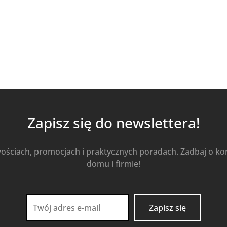
Kup Teraz
Zapisz się do newslettera!
wościach, promocjach i praktycznych poradach. Zadbaj o k
domu i firmie!