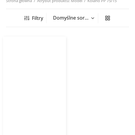
Strona główna
/
Atrybut produktu: Model
/
Kolano PP 75/15
Filtry
Kolano kanalizacja
wewnętrzna PP-HT 15°