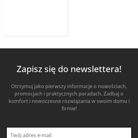
4,16
zł
z VAT
Od
Kup Teraz
Zapisz się do newslettera!
Otrzymuj jako pierwszy informacje o nowościach,
promocjach i praktycznych poradach. Zadbaj o
komfort i nowoczesne rozwiązania w swoim domu i
firmie!