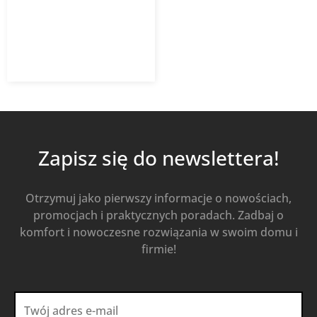
4,32
zł
z VAT
Od
Kup Teraz
Zapisz się do newslettera!
Otrzymuj jako pierwszy informacje o nowościach,
promocjach i praktycznych poradach. Zadbaj o
komfort i nowoczesne rozwiązania w swoim domu i
firmie!