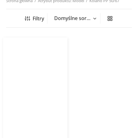
Strona główna
/
Atrybut produktu: Model
/
Kolano PP 50/67
Filtry
Kolano kanalizacja
wewnętrzna PP-HT 67°