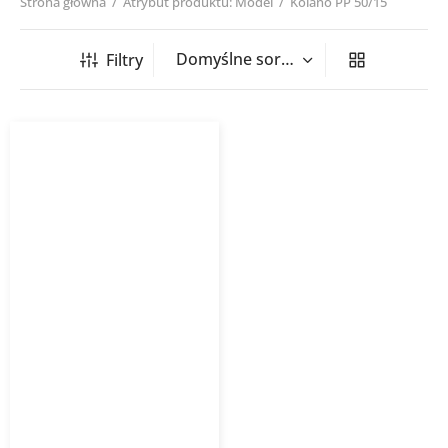
Strona główna
/
Atrybut produktu: Model
/
Kolano PP 50/15
Filtry
Kolano kanalizacja
wewnętrzna PP-HT 15°