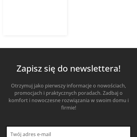
4,16
zł
z VAT
Od
Kup Teraz
Zapisz się do newslettera!
Otrzymuj jako pierwszy informacje o nowościach,
promocjach i praktycznych poradach. Zadbaj o
komfort i nowoczesne rozwiązania w swoim domu i
firmie!