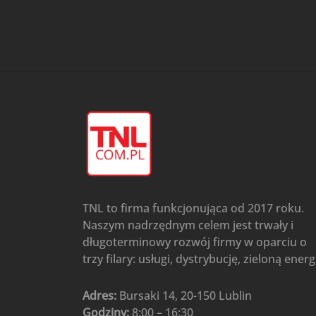
przypodłogowo-sufitowe
Gree
(6)
Klimatyzatory przenośne
(4)
Klimatyzatory przenośne
AIWA
(4)
Klimatyzatory ścienne
(104)
Klimatyzatory ścienne AlpicAir
(1)
Klimatyzatory ścienne
Gree
(50)
Klimatyzatory Ścienne Mistral
(1)
Klimatyzatory ścienne
TNL to firma funkcjonująca od 2017 roku.
multi-split
(3)
Naszym nadrzędnym celem jest trwały i
Klimatyzatory ścienne
długoterminowy rozwój firmy w oparciu o
Rotenso
(48)
trzy filary: usługi, dystrybucję, zieloną energ
Klimatyzatory ścienne TCL
(1)
Ogrzewanie
(48)
Adres:
Bursaki 14, 20-150 Lublin
Godziny:
8:00 – 16:30
Akcesoria grzewcze
(6)