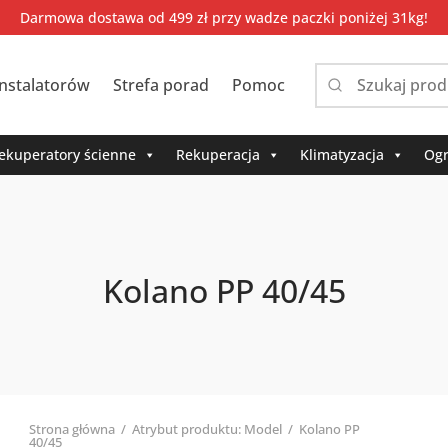
Darmowa dostawa od 499 zł przy wadze paczki poniżej 31kg!
instalatorów
Strefa porad
Pomoc
Narrow
by
category:
ekuperatory ścienne
Rekuperacja
Klimatyzacja
Ogr
Kolano PP 40/45
Strona główna
/
Atrybut produktu: Model
/
Kolano PP
40/45