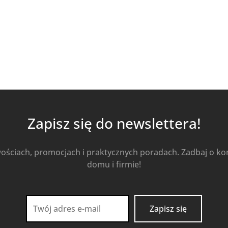
Kup Teraz
Zapisz się do newslettera!
wościach, promocjach i praktycznych poradach. Zadbaj o k
domu i firmie!