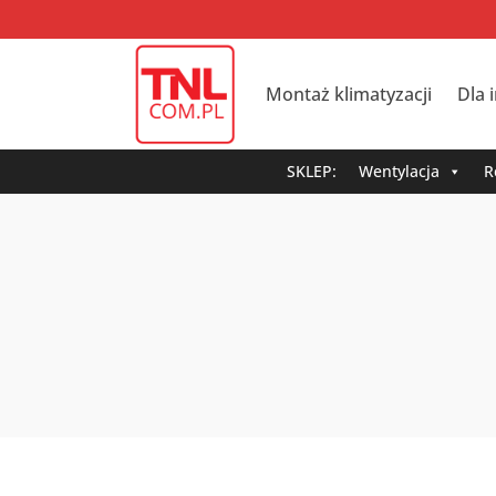
Montaż klimatyzacji
Dla 
SKLEP:
Wentylacja
R