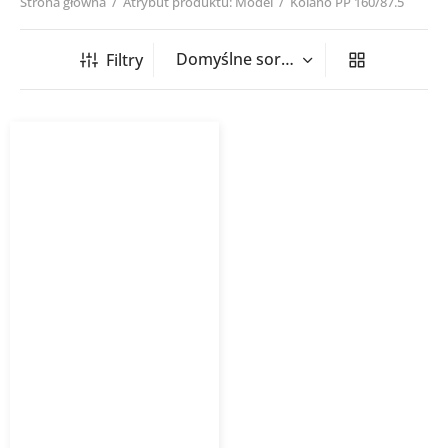
Strona główna
/
Atrybut produktu: Model
/
Kolano PP 160/87.5
Filtry
Kolano PP Kaczmarek
Malewo 87.5° SN8