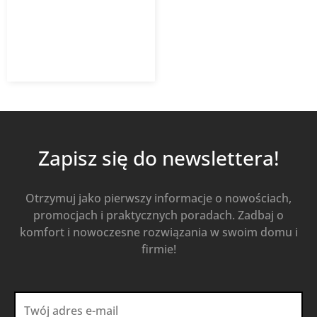
7,28
zł
8,57
zł
z VAT
Od
Kup Teraz
Zapisz się do newslettera!
Otrzymuj jako pierwszy informacje o nowościach,
promocjach i praktycznych poradach. Zadbaj o
komfort i nowoczesne rozwiązania w swoim domu i
firmie!