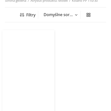
Strona główna
/
Atrybut produktu: Model
/
Kolano PP 110/30
Filtry
Kolano kanalizacja
wewnętrzna PP-HT 30°