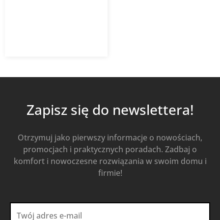
4,16
zł
z VAT
Od
Kup Teraz
Zapisz się do newslettera!
Otrzymuj jako pierwszy informacje o nowościach,
promocjach i praktycznych poradach. Zadbaj o
komfort i nowoczesne rozwiązania w swoim domu i
firmie!