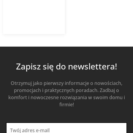
2 299,24
zł
z VAT
Dodaj do koszyka
Zapisz się do newslettera!
Otrzymuj jako pierwszy informacje o nowościach,
promocjach i praktycznych poradach. Zadbaj o
komfort i nowoczesne rozwiązania w swoim domu i
firmie!