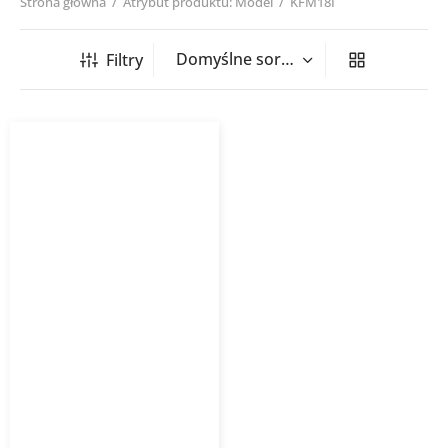
Strona główna
/
Atrybut produktu: Model
/
KFM18I
Filtry
Klimatyzator kasetonowy
GREE KFM18I 5,0 kW
jednostka wewnętrzna