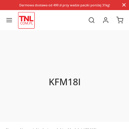
Darmowa dostawa od 499 zł przy wadze paczki poniżej 31kg!
KFM18I