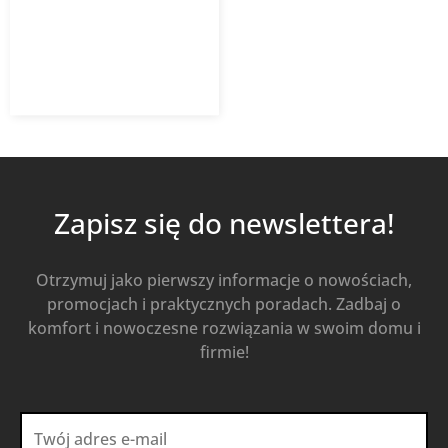
1 437,87
zł
Od
1 035,27
zł
z VAT
Kup Teraz
Zapisz się do newslettera!
Otrzymuj jako pierwszy informacje o nowościach,
promocjach i praktycznych poradach. Zadbaj o
komfort i nowoczesne rozwiązania w swoim domu i
firmie!