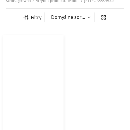
Strona główna
/
Atrybut produktu: Model
/
JETTEC 355/2600S
Filtry
Wentylator kanałowy
JETTEC Harmann