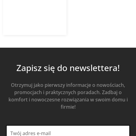
3 260,32
zł
z VAT
Od
Kup Teraz
Zapisz się do newslettera!
Otrzymuj jako pierwszy informacje o nowościach,
promocjach i praktycznych poradach. Zadbaj o
komfort i nowoczesne rozwiązania w swoim domu i
firmie!