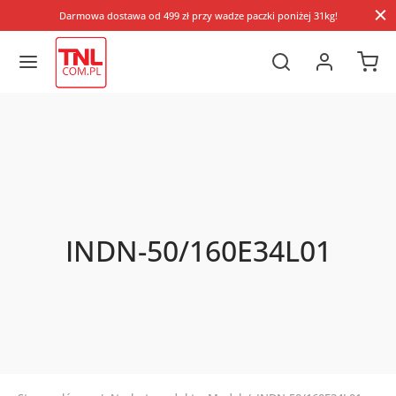
Darmowa dostawa od 499 zł przy wadze paczki poniżej 31kg!
INDN-50/160E34L01