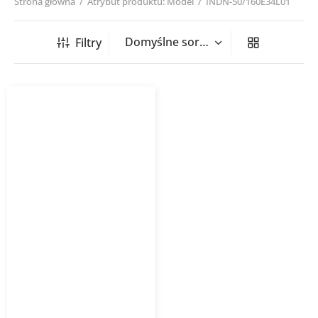
Strona główna
/
Atrybut produktu: Model
/
INDN-50/160E34L01
Filtry
Grzejnik ekranowy Indivi
New INSTALPROJEKT biały