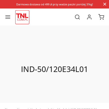
Darmowa dostawa od 499 zł przy wadze paczki poniżej 31kg!
IND-50/120E34L01