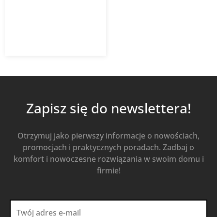
2 301,39
zł
z VAT
Od
Kup Teraz
Zapisz się do newslettera!
Otrzymuj jako pierwszy informacje o nowościach,
promocjach i praktycznych poradach. Zadbaj o
komfort i nowoczesne rozwiązania w swoim domu i
firmie!