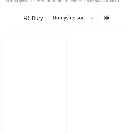
Strona główna
/
Atrybut produktu: Model
/
IND-50/120E34L01
Filtry
Grzejnik dekoracyjny
INDIVI INSTALPROJEKT