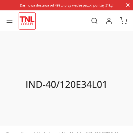
Darmowa dostawa od 499 zł przy wadze paczki poniżej 31kg!
IND-40/120E34L01