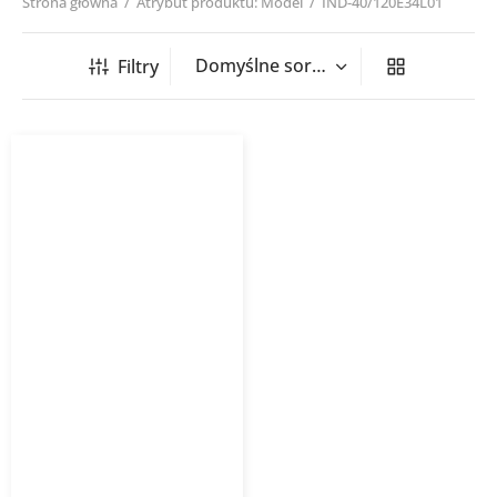
Strona główna
/
Atrybut produktu: Model
/
IND-40/120E34L01
Filtry
Grzejnik dekoracyjny
INDIVI INSTALPROJEKT