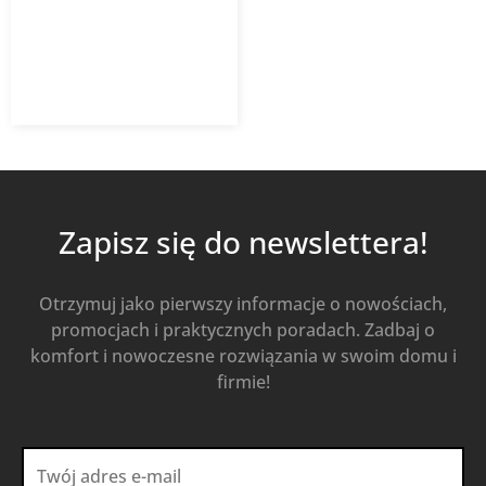
2 301,39
zł
z VAT
Od
Kup Teraz
Zapisz się do newslettera!
Otrzymuj jako pierwszy informacje o nowościach,
promocjach i praktycznych poradach. Zadbaj o
komfort i nowoczesne rozwiązania w swoim domu i
firmie!