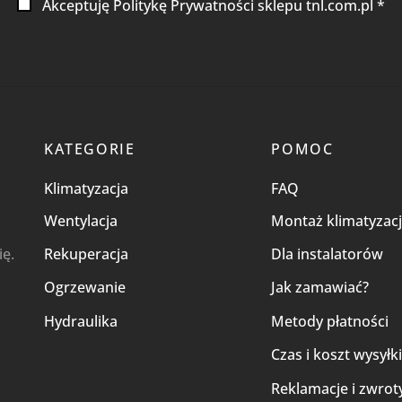
Akceptuję Politykę Prywatności sklepu tnl.com.pl *
KATEGORIE
POMOC
Klimatyzacja
FAQ
Wentylacja
Montaż klimatyzacj
ię.
Rekuperacja
Dla instalatorów
Ogrzewanie
Jak zamawiać?
Hydraulika
Metody płatności
Czas i koszt wysyłk
Reklamacje i zwrot