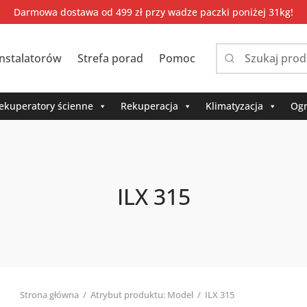
Darmowa dostawa od 499 zł przy wadze paczki poniżej 31kg!
instalatorów
Strefa porad
Pomoc
Narrow
by
category:
ekuperatory ścienne
Rekuperacja
Klimatyzacja
Ogr
ILX 315
Strona główna
/
Atrybut produktu: Model
/
ILX 315