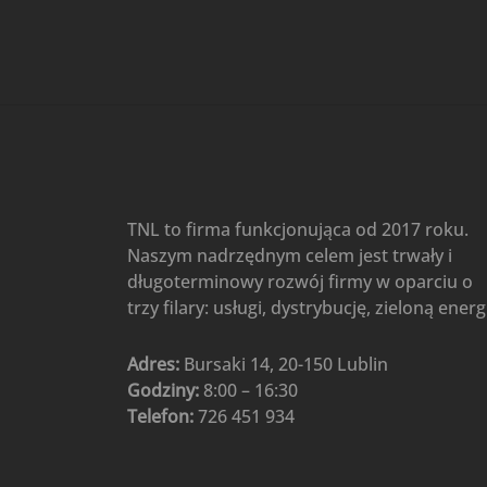
Gree
(6)
Klimatyzatory przenośne
(4)
Klimatyzatory przenośne
AIWA
(4)
Klimatyzatory ścienne
(104)
Klimatyzatory ścienne AlpicAir
(1)
Klimatyzatory ścienne
TNL to firma funkcjonująca od 2017 roku.
Gree
(50)
Naszym nadrzędnym celem jest trwały i
Klimatyzatory Ścienne Mistral
długoterminowy rozwój firmy w oparciu o
(1)
Klimatyzatory ścienne
trzy filary: usługi, dystrybucję, zieloną energ
multi-split
(3)
Klimatyzatory ścienne
Adres:
Bursaki 14, 20-150 Lublin
Rotenso
(48)
Godziny:
8:00 – 16:30
Klimatyzatory ścienne TCL
(1)
Telefon:
726 451 934
Ogrzewanie
(48)
Akcesoria grzewcze
(6)