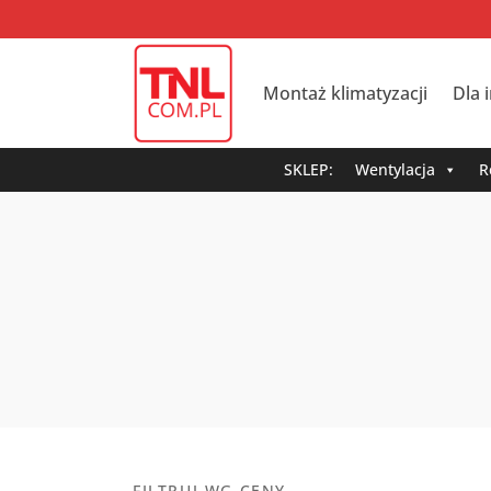
Montaż klimatyzacji
Dla 
SKLEP:
Wentylacja
R
FILTRUJ WG CENY