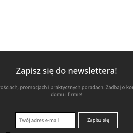
Zapisz się do newslettera!
wościach, promocjach i praktycznych poradach. Zadbaj o k
domu i firmie!