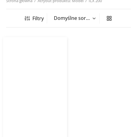
Strona główna
/
Atrybut produktu: Model
/
ILX 200
Filtry
Sztucer cylindryczny z
uszczelką ILX