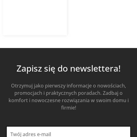
8,49
zł
13,68
zł
z VAT
Od
Kup Teraz
Zapisz się do newslettera!
Otrzymuj jako pierwszy informacje o nowościach,
promocjach i praktycznych poradach. Zadbaj o
komfort i nowoczesne rozwiązania w swoim domu i
firmie!