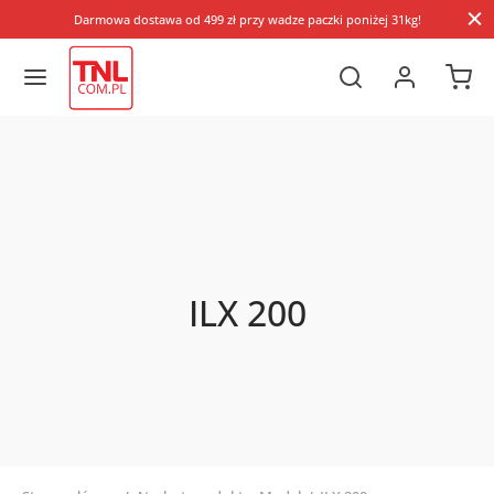
Darmowa dostawa od 499 zł przy wadze paczki poniżej 31kg!
ILX 200