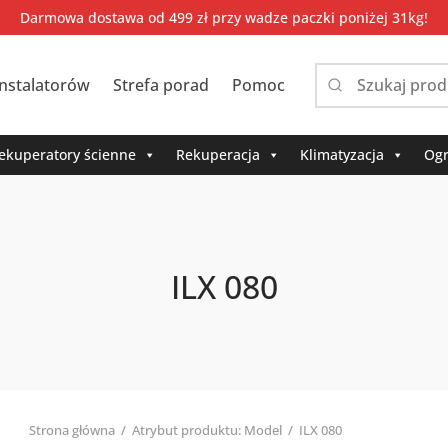
Darmowa dostawa od 499 zł przy wadze paczki poniżej 31kg!
instalatorów
Strefa porad
Pomoc
Narrow
by
category:
ekuperatory ścienne
Rekuperacja
Klimatyzacja
Ogr
ILX 080
Strona główna
/
Atrybut produktu: Model
/
ILX 080