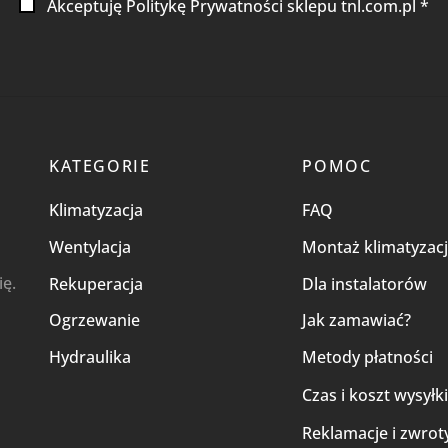
Akceptuję Politykę Prywatności sklepu tnl.com.pl *
KATEGORIE
POMOC
Klimatyzacja
FAQ
Wentylacja
Montaż klimatyzacj
ię.
Rekuperacja
Dla instalatorów
Ogrzewanie
Jak zamawiać?
Hydraulika
Metody płatności
Czas i koszt wysyłk
Reklamacje i zwrot