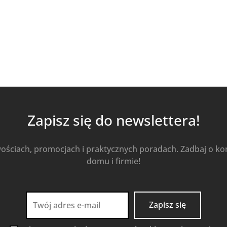
Zapisz się do newslettera!
wościach, promocjach i praktycznych poradach. Zadbaj o k
domu i firmie!