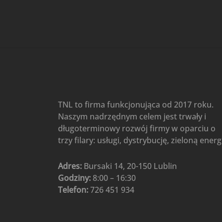
Gree
(6)
Klimatyzatory przenośne
(4)
Klimatyzatory przenośne
AIWA
(4)
Klimatyzatory ścienne
(104)
Klimatyzatory ścienne AlpicAir
(1)
Klimatyzatory ścienne
TNL to firma funkcjonująca od 2017 roku.
Gree
(50)
Naszym nadrzędnym celem jest trwały i
Klimatyzatory Ścienne Mistral
długoterminowy rozwój firmy w oparciu o
(1)
Klimatyzatory ścienne
trzy filary: usługi, dystrybucję, zieloną energ
multi-split
(3)
Klimatyzatory ścienne
Adres:
Bursaki 14, 20-150 Lublin
Rotenso
(48)
Godziny:
8:00 – 16:30
Klimatyzatory ścienne TCL
(1)
Telefon:
726 451 934
Ogrzewanie
(48)
Akcesoria grzewcze
(6)