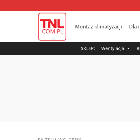
Montaż klimatyzacji
Dla 
SKLEP:
Wentylacja
R
FILTRUJ WG CENY