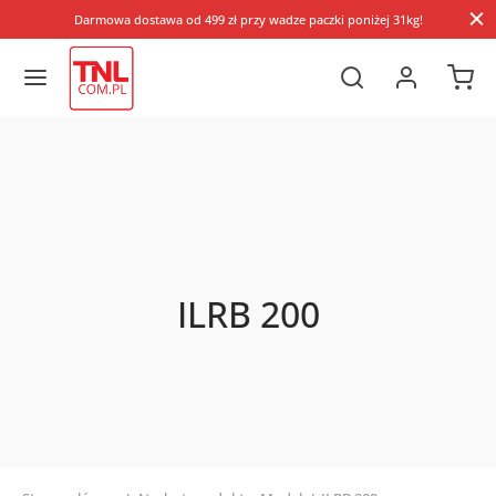
Darmowa dostawa od 499 zł przy wadze paczki poniżej 31kg!
ILRB 200