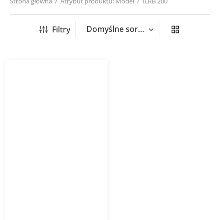
Strona główna
/
Atrybut produktu: Model
/
ILRB 200
Filtry
Sztucer cylindryczny
prosty tłoczony ILRB