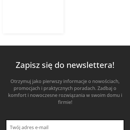
7,83
zł
12,63
zł
z VAT
Od
Kup Teraz
Zapisz się do newslettera!
Otrzymuj jako pierwszy informacje o nowościach,
promocjach i praktycznych poradach. Zadbaj o
komfort i nowoczesne rozwiązania w swoim domu i
firmie!