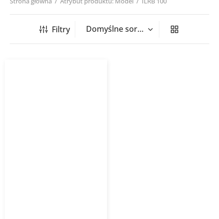
Strona główna
/
Atrybut produktu: Model
/
ILRB 100
Filtry
Sztucer cylindryczny
prosty tłoczony ILRB