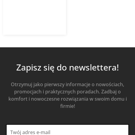
7,83
zł
12,63
zł
z VAT
Od
Kup Teraz
Zapisz się do newslettera!
Otrzymuj jako pierwszy informacje o nowościach,
promocjach i praktycznych poradach. Zadbaj o
komfort i nowoczesne rozwiązania w swoim domu i
firmie!