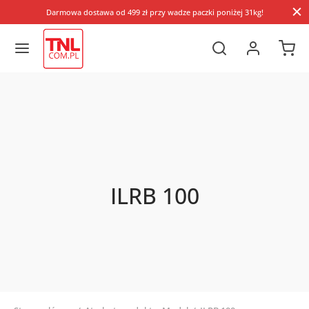
Darmowa dostawa od 499 zł przy wadze paczki poniżej 31kg!
ILRB 100